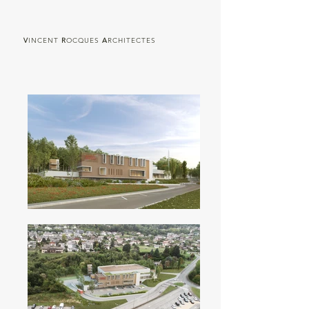
V
INCENT
R
OCQUES
A
RCHITECTES