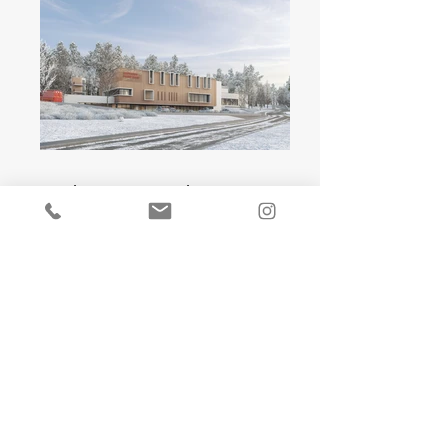
Centre d'intervention et de secours
Maîtrise d’ouvrage : SDIS de Haute-Savoie
Maîtrise d’oeuvre :
A + AU architecte mandataire
Vincent Rocques architecte associé
BET économiste : Arbotech
BET structure béton : ENEBAT
BET fluides+HQE+SSI: PROJETEC 74
BET VRD: KANEL
Mission : base EXE + OPC
Etude en cours